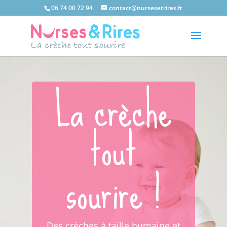
06 74 00 72 94
contact@nursesetrires.fr
La crèche
tout
sourire !
Des crèches à taille humaine et